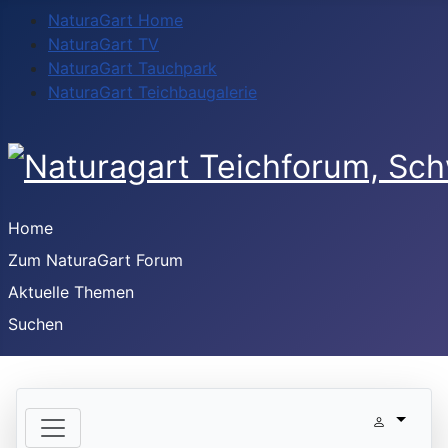
NaturaGart Home
NaturaGart TV
NaturaGart Tauchpark
NaturaGart Teichbaugalerie
Home
Zum NaturaGart Forum
Aktuelle Themen
Suchen