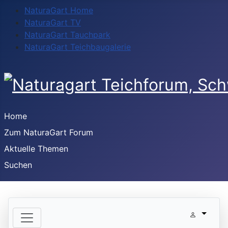
NaturaGart Home
NaturaGart TV
NaturaGart Tauchpark
NaturaGart Teichbaugalerie
Home
Zum NaturaGart Forum
Aktuelle Themen
Suchen