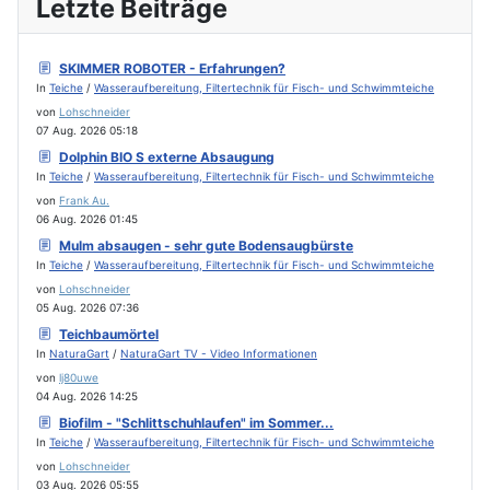
Letzte Beiträge
SKIMMER ROBOTER - Erfahrungen?
In
Teiche
/
Wasseraufbereitung, Filtertechnik für Fisch- und Schwimmteiche
von
Lohschneider
07 Aug. 2026 05:18
Dolphin BIO S externe Absaugung
In
Teiche
/
Wasseraufbereitung, Filtertechnik für Fisch- und Schwimmteiche
von
Frank Au.
06 Aug. 2026 01:45
Mulm absaugen - sehr gute Bodensaugbürste
In
Teiche
/
Wasseraufbereitung, Filtertechnik für Fisch- und Schwimmteiche
von
Lohschneider
05 Aug. 2026 07:36
Teichbaumörtel
In
NaturaGart
/
NaturaGart TV - Video Informationen
von
lj80uwe
04 Aug. 2026 14:25
Biofilm - "Schlittschuhlaufen" im Sommer...
In
Teiche
/
Wasseraufbereitung, Filtertechnik für Fisch- und Schwimmteiche
von
Lohschneider
03 Aug. 2026 05:55