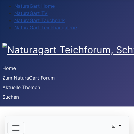
NaturaGart Home
NaturaGart TV
NaturaGart Tauchpark
NaturaGart Teichbaugalerie
Home
Zum NaturaGart Forum
Aktuelle Themen
Suchen