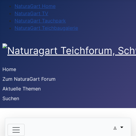
NaturaGart Home
NaturaGart TV
NaturaGart Tauchpark
NaturaGart Teichbaugalerie
Home
Zum NaturaGart Forum
Aktuelle Themen
Suchen